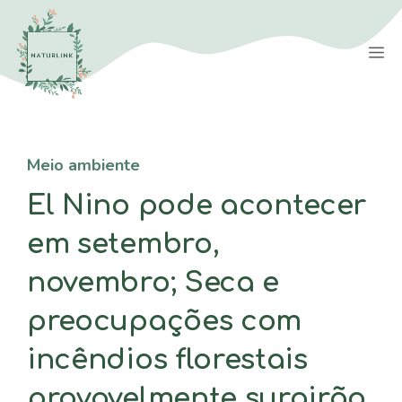
Saltar
para
M
o
conteúdo
Meio ambiente
El Nino pode acontecer
em setembro,
novembro; Seca e
preocupações com
incêndios florestais
provavelmente surgirão