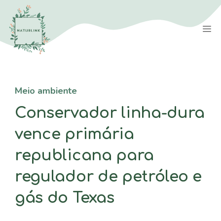
Saltar
para
M
o
conteúdo
Meio ambiente
Conservador linha-dura
vence primária
republicana para
regulador de petróleo e
gás do Texas