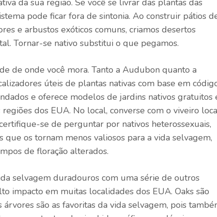
iva da sua região. Se você se livrar das plantas das
tema pode ficar fora de sintonia. Ao construir pátios d
ores e arbustos exóticos comuns, criamos desertos
tal. Tornar-se nativo substitui o que pegamos.
ende de onde você mora. Tanto a Audubon quanto a
alizadores úteis de plantas nativas com base em códig
ndados e oferece modelos de jardins nativos gratuitos 
 regiões dos EUA. No local, converse com o viveiro loca
 certifique-se de perguntar por nativos heterossexuais,
os que os tornam menos valiosos para a vida selvagem,
empos de floração alterados.
vida selvagem duradouros com uma série de outros
alto impacto em muitas localidades dos EUA. Oaks são
s árvores são as favoritas da vida selvagem, pois tamb