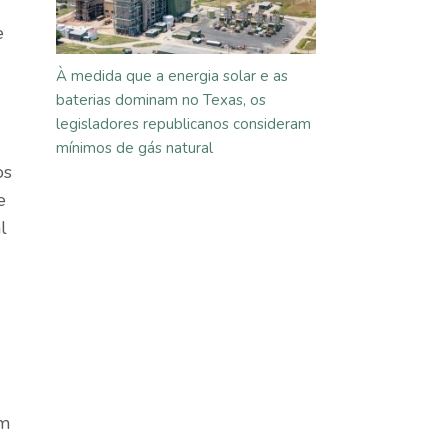
e
À medida que a energia solar e as
baterias dominam no Texas, os
legisladores republicanos consideram
mínimos de gás natural
os
e
l
ém