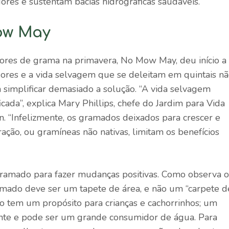
res e sustentam bacias hidrográficas saudáveis.
ow May
ores de grama na primavera, No Mow May, deu início a
ores e a vida selvagem que se deleitam em quintais n
implificar demasiado a solução. “A vida selvagem
cada”, explica Mary Phillips, chefe do Jardim para Vida
. “Infelizmente, os gramados deixados para crescer e
ção, ou gramíneas não nativas, limitam os benefícios
ramado para fazer mudanças positivas. Como observa o
ramado deve ser um tapete de área, e não um “carpete d
 tem um propósito para crianças e cachorrinhos; um
nte e pode ser um grande consumidor de água. Para