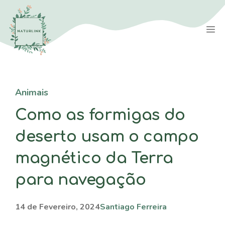
Saltar
para
M
o
conteúdo
Animais
Como as formigas do
deserto usam o campo
magnético da Terra
para navegação
14 de Fevereiro, 2024
Santiago Ferreira