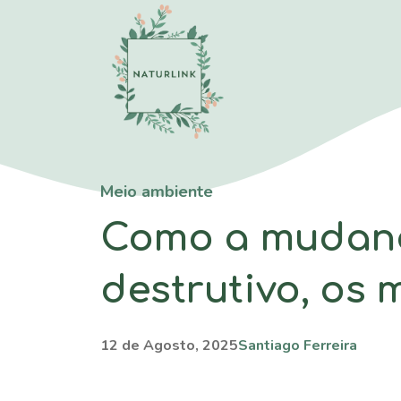
Saltar
para
o
conteúdo
Meio ambiente
Como a mudança
destrutivo, os 
12 de Agosto, 2025
Santiago Ferreira