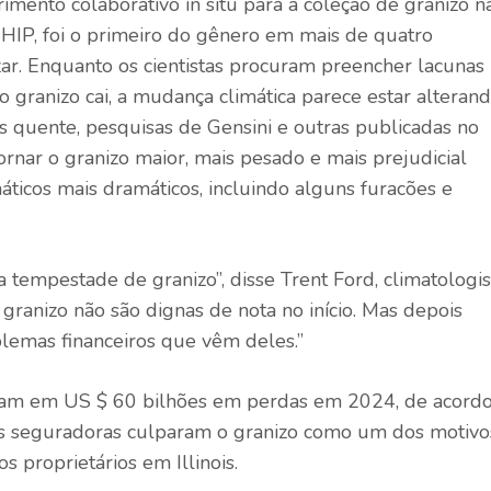
imento colaborativo in situ para a coleção de granizo n
ECHIP, foi o primeiro do gênero em mais de quatro
zar. Enquanto os cientistas procuram preencher lacunas
granizo cai, a mudança climática parece estar alteran
s quente, pesquisas de Gensini e outras publicadas no
rnar o granizo maior, mais pesado e mais prejudicial
áticos mais dramáticos, incluindo alguns furacões e
empestade de granizo”, disse Trent Ford, climatologis
 granizo não são dignas de nota no início. Mas depois
lemas financeiros que vêm deles.”
ram em US $ 60 bilhões em perdas em 2024, de acord
e as seguradoras culparam o granizo como um dos motivo
s proprietários em Illinois.