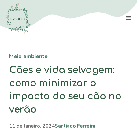
Saltar
para
M
o
conteúdo
Meio ambiente
Cães e vida selvagem:
como minimizar o
impacto do seu cão no
verão
11 de Janeiro, 2024
Santiago Ferreira