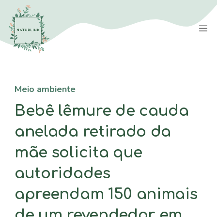
Saltar
para
M
o
conteúdo
Meio ambiente
Bebê lêmure de cauda
anelada retirado da
mãe solicita que
autoridades
apreendam 150 animais
de um revendedor em