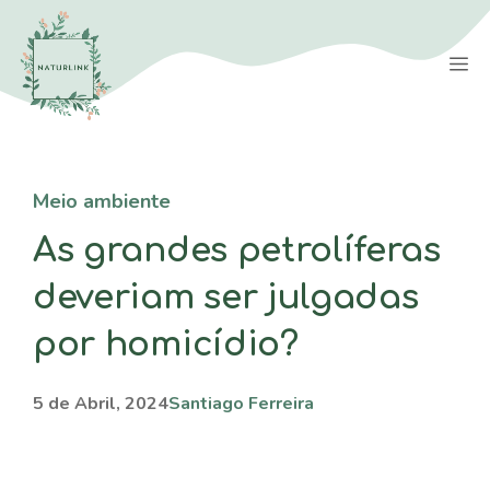
Saltar
para
M
o
conteúdo
Meio ambiente
As grandes petrolíferas
deveriam ser julgadas
por homicídio?
5 de Abril, 2024
Santiago Ferreira