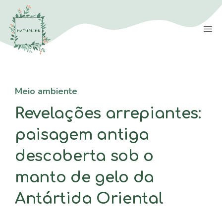
Saltar
para
M
o
conteúdo
Meio ambiente
Revelações arrepiantes:
paisagem antiga
descoberta sob o
manto de gelo da
Antártida Oriental