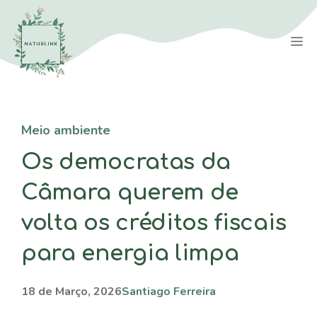
Saltar
para
M
o
conteúdo
Meio ambiente
Os democratas da
Câmara querem de
volta os créditos fiscais
para energia limpa
18 de Março, 2026
Santiago Ferreira