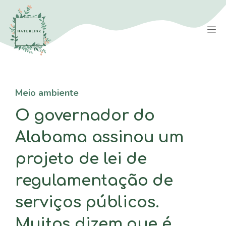
Saltar
para
M
o
conteúdo
Meio ambiente
O governador do
Alabama assinou um
projeto de lei de
regulamentação de
serviços públicos.
Muitos dizem que é