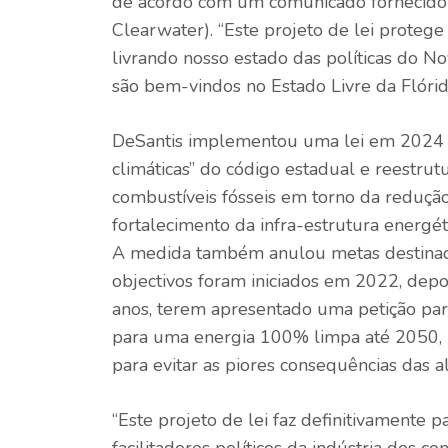
de acordo com um comunicado fornecido 
Clearwater). “Este projeto de lei protege
livrando nosso estado das políticas do N
são bem-vindos no Estado Livre da Flórid
DeSantis implementou uma lei em 2024 q
climáticas” do código estadual e reestru
combustíveis fósseis em torno da reduçã
fortalecimento da infra-estrutura energé
A medida também anulou metas destinada
objectivos foram iniciados em 2022, dep
anos, terem apresentado uma petição para
para uma energia 100% limpa até 2050, u
para evitar as piores consequências das al
“Este projeto de lei faz definitivamente
facilitadores políticos da indústria dos c