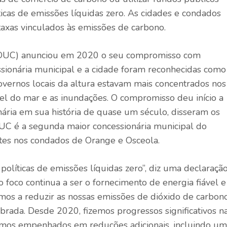
ticas de emissões líquidas zero. As cidades e condados
xas vinculados às emissões de carbono.
 (OUC) anunciou em 2020 o seu compromisso com
ssionária municipal e a cidade foram reconhecidas como
overnos locais da altura estavam mais concentrados nos
vel do mar e as inundações. O compromisso deu início a
ária em sua história de quase um século, disseram os
OUC é a segunda maior concessionária municipal do
tes nos condados de Orange e Osceola.
 políticas de emissões líquidas zero”, diz uma declaraçã
 foco continua a ser o fornecimento de energia fiável e
os a reduzir as nossas emissões de dióxido de carbon
rada. Desde 2020, fizemos progressos significativos n
mos empenhados em reduções adicionais, incluindo u