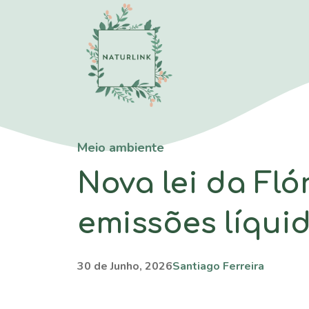
Saltar
para
o
conteúdo
Meio ambiente
Nova lei da Fló
emissões líqui
30 de Junho, 2026
Santiago Ferreira