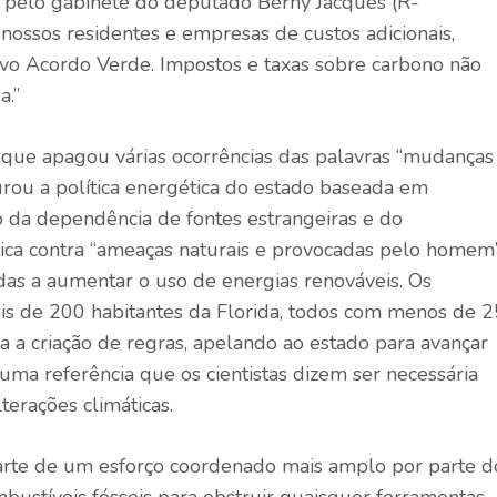
pelo gabinete do deputado Berny Jacques (R-
 nossos residentes e empresas de custos adicionais,
ovo Acordo Verde. Impostos e taxas sobre carbono não
a.”
ue apagou várias ocorrências das palavras “mudanças
turou a política energética do estado baseada em
o da dependência de fontes estrangeiras e do
tica contra “ameaças naturais e provocadas pelo homem”
s a aumentar o uso de energias renováveis. Os
ois de 200 habitantes da Florida, todos com menos de 2
 a criação de regras, apelando ao estado para avançar
ma referência que os cientistas dizem ser necessária
terações climáticas.
 parte de um esforço coordenado mais amplo por parte d
ombustíveis fósseis para obstruir quaisquer ferramentas 