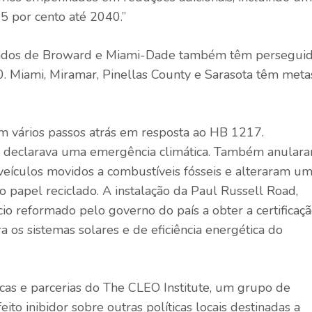
5 por cento até 2040.”
ndados de Broward e Miami-Dade também têm persegui
0. Miami, Miramar, Pinellas County e Sarasota têm meta
m vários passos atrás em resposta ao HB 1217.
 declarava uma emergência climática. Também anular
veículos movidos a combustíveis fósseis e alteraram u
do papel reciclado. A instalação da Paul Russell Road,
io reformado pelo governo do país a obter a certificaç
a os sistemas solares e de eficiência energética do
icas e parcerias do The CLEO Institute, um grupo de
ito inibidor sobre outras políticas locais destinadas a