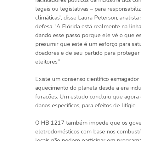
legais ou legislativas – para responsabili
climáticas”, disse Laura Peterson, analis
defesa. “A Flórida está realmente na linh
dando esse passo porque ele vê o que est
presumir que este é um esforço para sat
doadores e de seu partido para proteger a
eleitores.”
Existe um consenso científico esmagador
aquecimento do planeta desde a era indus
furacões. Um estudo concluiu que agora é 
danos específicos, para efeitos de litígio.
O HB 1217 também impede que os govern
eletrodomésticos com base nos combustív
locais não podem participar em programa