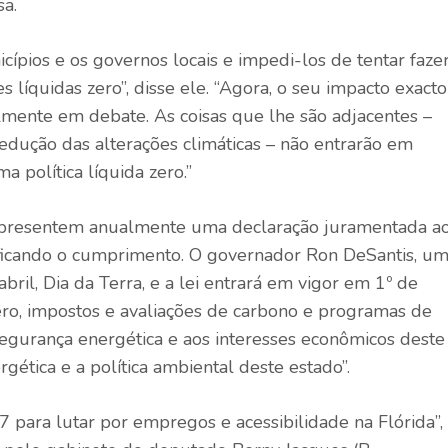
sa.
cípios e os governos locais e impedi-los de tentar faze
 líquidas zero”, disse ele. “Agora, o seu impacto exacto
mente em debate. As coisas que lhe são adjacentes –
redução das alterações climáticas – não entrarão em
 política líquida zero.”
 apresentem anualmente uma declaração juramentada a
ificando o cumprimento. O governador Ron DeSantis, u
ril, Dia da Terra, e a lei entrará em vigor em 1º de
 zero, impostos e avaliações de carbono e programas de
segurança energética e aos interesses econômicos deste
rgética e a política ambiental deste estado”.
para lutar por empregos e acessibilidade na Flórida”,