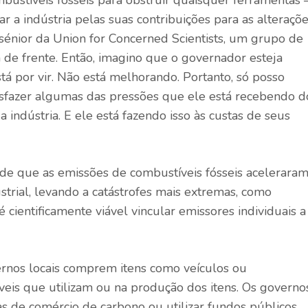
zar a indústria pelas suas contribuições para as alteraçõ
ta sénior da Union for Concerned Scientists, um grupo de
a de frente. Então, imagino que o governador esteja
á por vir. Não está melhorando. Portanto, só posso
isfazer algumas das pressões que ele está recebendo d
 indústria. E ele está fazendo isso às custas de seus
 de que as emissões de combustíveis fósseis aceleraram
trial, levando a catástrofes mais extremas, como
cientificamente viável vincular emissores individuais a
os locais comprem itens como veículos ou
eis que utilizam ou na produção dos itens. Os governo
s de comércio de carbono ou utilizar fundos públicos