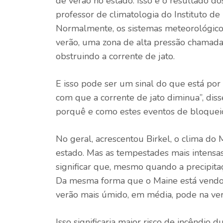
de verão no estado. Isso é o resultado do
professor de climatologia do Instituto d
Normalmente, os sistemas meteorológicos
verão, uma zona de alta pressão chamada
obstruindo a corrente de jato.
E isso pode ser um sinal do que está por
com que a corrente de jato diminua”, diss
porquê e como estes eventos de bloqueio 
No geral, acrescentou Birkel, o clima do 
estado. Mas as tempestades mais intensa
significar que, mesmo quando a precipita
Da mesma forma que o Maine está vendo 
verão mais úmido, em média, pode na ver
Isso significaria maior risco de incêndio 