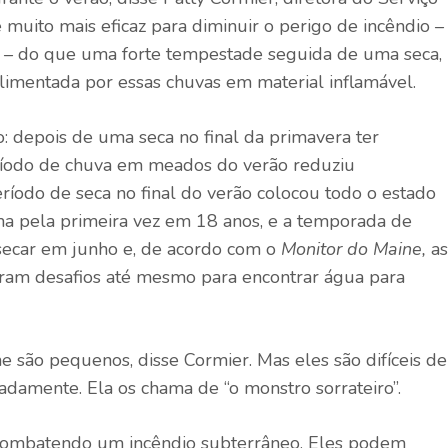
 muito mais eficaz para diminuir o perigo de incêndio –
s – do que uma forte tempestade seguida de uma seca,
limentada por essas chuvas em material inflamável.
: depois de uma seca no final da primavera ter
ríodo de chuva em meados do verão reduziu
íodo de seca no final do verão colocou todo o estado
a pela primeira vez em 18 anos, e a temporada de
secar em junho e, de acordo com o
Monitor do Maine
,
as
aram desafios até mesmo para encontrar água para
ne são pequenos, disse Cormier. Mas eles são difíceis de
damente. Ela os chama de “o monstro sorrateiro”.
á combatendo um incêndio subterrâneo. Eles podem