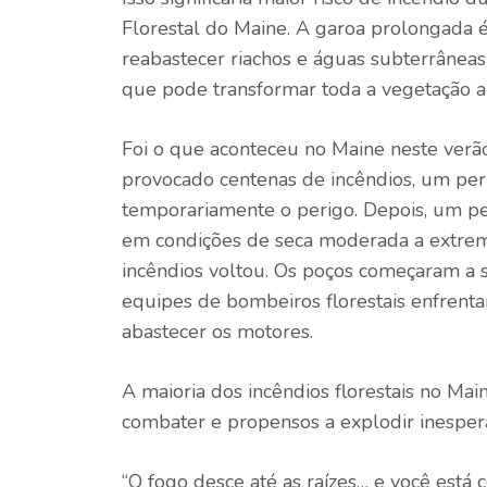
Florestal do Maine. A garoa prolongada é
reabastecer riachos e águas subterrânea
que pode transformar toda a vegetação a
Foi o que aconteceu no Maine neste verão
provocado centenas de incêndios, um pe
temporariamente o perigo. Depois, um per
em condições de seca moderada a extrem
incêndios voltou. Os poços começaram a 
equipes de bombeiros florestais enfrent
abastecer os motores.
A maioria dos incêndios florestais no Mai
combater e propensos a explodir inespera
“O fogo desce até as raízes… e você est