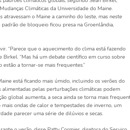
s padrões climáticos globais, segundo Sean Birkel,
e Mudanças Climáticas da Universidade do Maine.
 atravessam o Maine a caminho do leste, mas neste
 padrão de bloqueio ficou presa na Groenlândia,
 vir. “Parece que o aquecimento do clima está fazendo
e Birkel. “Mas há um debate científico em curso sobre
estão a tornar-se mais frequentes.”
Maine está ficando mais úmido, incluindo os verões do
s alimentadas pelas perturbações climáticas podem
ção global aumenta, a seca ainda se torna mais frequent
mais ondas de calor e tempestades de inverno, um
dade parecer uma série de dilúvios e secas.
durante o verão, disse Patty Cormier, diretora do Serviço