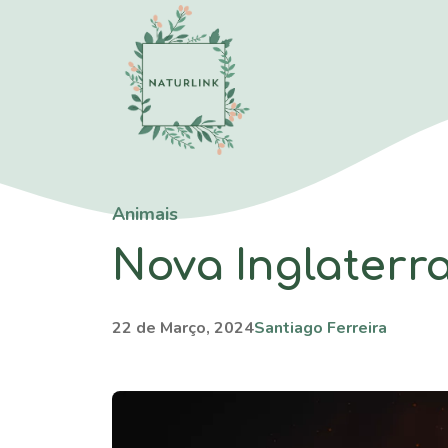
Saltar
para
o
conteúdo
Animais
Nova Inglater
22 de Março, 2024
Santiago Ferreira