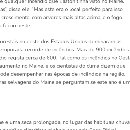
e qualquer incêndio que Easton tinha visto no Maine.
s”, disse ele. “Mas este era o local perfeito para isso
 crescimento, com árvores mais altas acima, e o fogo
foi no oeste.”
 florestais no oeste dos Estados Unidos dominaram as
emporada recorde de incêndios. Mais de 900 incêndios
o regista cerca de 600. Tal como os incêndios no Oest
 aumento no Maine, e os cientistas do clima dizem que
 pode desempenhar nas épocas de incêndios na região.
erras selvagens do Maine se perguntam se este ano é u
ne é uma seca prolongada, no lugar das habituais chuva