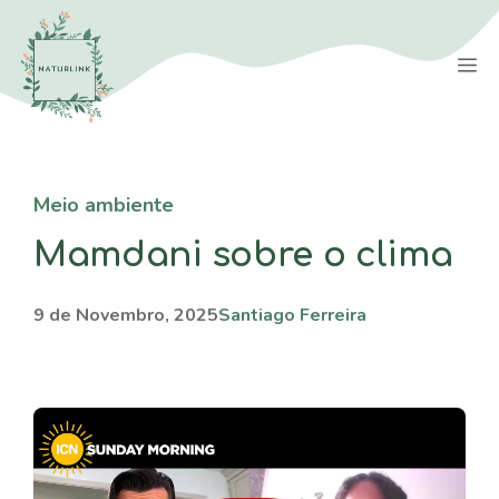
Saltar
para
M
o
conteúdo
Meio ambiente
Mamdani sobre o clima
9 de Novembro, 2025
Santiago Ferreira