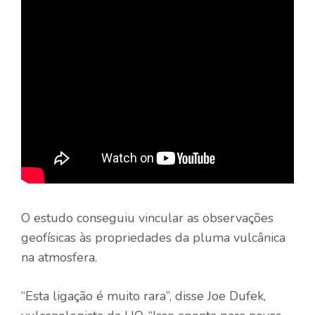
O estudo conseguiu vincular as observações
geofísicas às propriedades da pluma vulcânica
na atmosfera.
“Esta ligação é muito rara”, disse Joe Dufek,