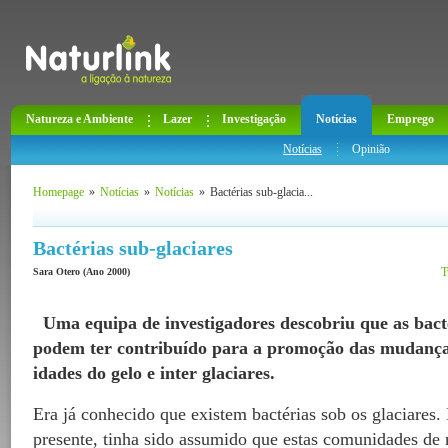
Natureza e Ambiente
Lazer
Investigação
Notícias
Emprego
Notícias
Opinião
Homepage
»
Notícias
»
Notícias
»
Bactérias sub-glacia...
Bactérias sub-glaciares
T
Sara Otero (Ano 2000)
Uma equipa de investigadores descobriu que as bacté
podem ter contribuído para a promoção das mudanças
idades do gelo e inter glaciares.
Era já conhecido que existem bactérias sob os glaciares. 
presente, tinha sido assumido que estas comunidades d