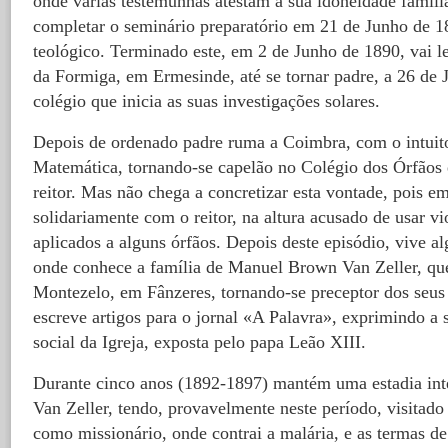
onde várias testemunhas atestam a sua idoneidade famili
completar o seminário preparatório em 21 de Junho de 18
teológico. Terminado este, em 2 de Junho de 1890, vai l
da Formiga, em Ermesinde, até se tornar padre, a 26 de 
colégio que inicia as suas investigações solares.
Depois de ordenado padre ruma a Coimbra, com o intuito
Matemática, tornando-se capelão no Colégio dos Órfãos 
reitor. Mas não chega a concretizar esta vontade, pois e
solidariamente com o reitor, na altura acusado de usar vi
aplicados a alguns órfãos. Depois deste episódio, vive 
onde conhece a família de Manuel Brown Van Zeller, que
Montezelo, em Fânzeres, tornando-se preceptor dos seus
escreve artigos para o jornal «A Palavra», exprimindo a 
social da Igreja, exposta pelo papa Leão XIII.
Durante cinco anos (1892-1897) mantém uma estadia int
Van Zeller, tendo, provavelmente neste período, visitado
como missionário, onde contrai a malária, e as termas d