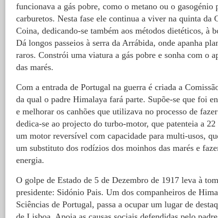
funcionava a gás pobre, como o metano ou o gasogénio 
carburetos. Nesta fase ele continua a viver na quinta da C
Coina, dedicando-se também aos métodos dietéticos, à bot
Dá longos passeios à serra da Arrábida, onde apanha plan
raros. Constrói uma viatura a gás pobre e sonha com o a
das marés.
Com a entrada de Portugal na guerra é criada a Comissã
da qual o padre Himalaya fará parte. Supõe-se que foi e
e melhorar os canhões que utilizava no processo de faze
dedica-se ao projecto do turbo-motor, que patenteia a 2
um motor reversível com capacidade para multi-usos, que
um substituto dos rodízios dos moinhos das marés e faze
energia.
O golpe de Estado de 5 de Dezembro de 1917 leva à to
presidente: Sidónio Pais. Um dos companheiros de Him
Sciências de Portugal, passa a ocupar um lugar de dest
de Lisboa. Apoia as causas sociais defendidas pelo padr