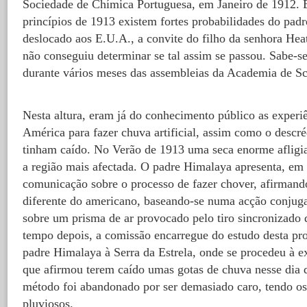
Sociedade de Chímica Portuguesa, em Janeiro de 1912. E
princípios de 1913 existem fortes probabilidades do padr
deslocado aos E.U.A., a convite do filho da senhora Hea
não conseguiu determinar se tal assim se passou. Sabe-s
durante vários meses das assembleias da Academia de Sc
Nesta altura, eram já do conhecimento público as experiê
América para fazer chuva artificial, assim como o descré
tinham caído. No Verão de 1913 uma seca enorme afligia
a região mais afectada. O padre Himalaya apresenta, em
comunicação sobre o processo de fazer chover, afirmand
diferente do americano, baseando-se numa acção conjugad
sobre um prisma de ar provocado pelo tiro sincronizado 
tempo depois, a comissão encarregue do estudo desta pr
padre Himalaya à Serra da Estrela, onde se procedeu à e
que afirmou terem caído umas gotas de chuva nesse dia 
método foi abandonado por ser demasiado caro, tendo os
pluviosos.