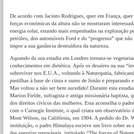
De acordo com Jacinto Rodrigues, quer em França, quer
forças económicas da altura não se mostraram interessa
energia solar, estando mais empenhadas na exploração pet
petróleo, dos automóveis Ford e do “progresso” que não 
impor a sua ganância destruidora da natureza.
Aquando da sua estadia em Londres tornara-se vegetaria
conhecimentos em dietética. Após os desaires na sua “inv
sobreviver nos E.U.A., voltando à Naturopatia, fabricand
pastilhas à base de cinza e sumo de limão e preparando el
Mas voltou a não ser bem sucedido! Durante esta estadia
Marion Fielde, sufragista e antiga missionária baptista, 
dos direitos cívicos das mulheres. Esta aconselha o padr
com o Carnegie Institute, o qual criara um observatório 
Mont Wilson, na Califórnia, em 1904. A pedido do Dr. 
instituição, o padre Himalaya escreve um livro sobre as 
das energias renováveis, intitulado “The forces of Natu