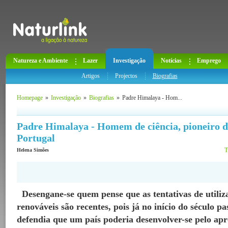
Natureza e Ambiente
Lazer
Investigação
Notícias
Emprego
Artigos
Projectos
Biografias
Homepage
»
Investigação
»
Biografias
»
Padre Himalaya - Hom...
Padre Himalaya - Homem de ciência, pioneiro d
Portugal
T
Helena Simões
Desengane-se quem pense que as tentativas de utiliz
renováveis são recentes, pois já no início do século 
defendia que um país poderia desenvolver-se pelo ap