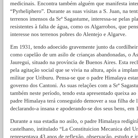
medicinais. Encontra também alguém que manifesta inter
“Pyrheliphero”. Durante as suas visitas a S. Juan, na ten
terrenos imensos da Srª Sagastume, interessa-se pelas pl
resistentes à falta de água, como os Algarrobos, que pe
interesse nos terrenos pobres do Alentejo e Algarve.
Em 1931, tendo adoecido gravemente junto da cordilheir
como capelão de um asilo de crianças abandonadas, o As
Jauregui, situado na província de Buenos Aires. Esta rec
pela agitação social que se vivia na altura, após a impla
militar por Uriburu. Pensa-se que o padre Himalaya estar
governo dos Cantoni. As suas relações com a Srª Sagast
também neste período, tendo esta apresentado queixa ao 
padre Himalaya terá conseguido demover a sua filha de 
declarando-a insana e apoderando-se dos seus bens, em 
Durante a sua estadia no asilo, o padre Himalaya redigi
castelhano, intitulado “La Constituicion Mecanica del U
representava 43 anos de reflexão, observação, estudo e i