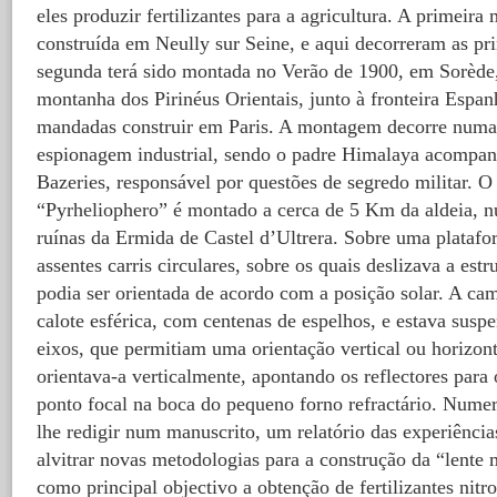
eles produzir fertilizantes para a agricultura. A primeira
construída em Neully sur Seine, e aqui decorreram as pri
segunda terá sido montada no Verão de 1900, em Sorède
montanha dos Pirinéus Orientais, junto à fronteira Espanh
mandadas construir em Paris. A montagem decorre numa
espionagem industrial, sendo o padre Himalaya acompan
Bazeries, responsável por questões de segredo militar. 
“Pyrheliophero” é montado a cerca de 5 Km da aldeia, n
ruínas da Ermida de Castel d’Ultrera. Sobre uma platafo
assentes carris circulares, sobre os quais deslizava a estr
podia ser orientada de acordo com a posição solar. A c
calote esférica, com centenas de espelhos, e estava suspe
eixos, que permitiam uma orientação vertical ou horizon
orientava-a verticalmente, apontando os reflectores para 
ponto focal na boca do pequeno forno refractário. Nume
lhe redigir num manuscrito, um relatório das experiênci
alvitrar novas metodologias para a construção da “lente 
como principal objectivo a obtenção de fertilizantes nitro